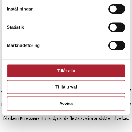
Inställningar
Statistik
Marknadsföring
350 års erfarenhet
Sporrong’s historia
Tillåt alla
Vi är sprungna ur traditionen med metallskrån som grundades av
metallhantverkare på 1600-talet. De levererade till kung Karl XI:s armé
Tillåt urval
under en period i historien då Sverige var en militär stormakt i Europa. Vårt
företag har förvaltat vårt hantverks- och kvalitetsarv i över 350 år.
Avvisa
Färdigheter som förts vidare från generation till generation och lärts ut av
mästare till lärjunge. I dag behärskas samma färdigheter av vårt team i
fabriken i Kuressaare i Estland, där de flesta av våra produkter tillverkas.