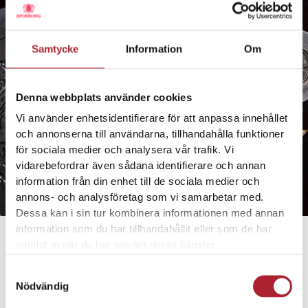
Samtycke
Information
Om
Denna webbplats använder cookies
Sporrong – högkvalitativa metallprodukter gjorda av erfarna hantverkare
Vi använder enhetsidentifierare för att anpassa innehållet
och annonserna till användarna, tillhandahålla funktioner
för sociala medier och analysera vår trafik. Vi
vidarebefordrar även sådana identifierare och annan
information från din enhet till de sociala medier och
annons- och analysföretag som vi samarbetar med.
Dessa kan i sin tur kombinera informationen med annan
information som du har tillhandahållit eller som de har
samlat in när du har använt deras tjänster.
Samtyckesval
Nödvändig