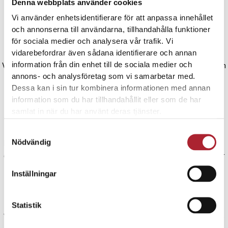
Denna webbplats använder cookies
Vi använder enhetsidentifierare för att anpassa innehållet
Kvalitetshantverk
och annonserna till användarna, tillhandahålla funktioner
för sociala medier och analysera vår trafik. Vi
vidarebefordrar även sådana identifierare och annan
information från din enhet till de sociala medier och
Vår företagskultur innebär att allt vi gör bottnar i erfarenhet, omtanke och
annons- och analysföretag som vi samarbetar med.
kreativitet. Vi strävar efter att hålla högsta kvalitetsstandard, vilket
Dessa kan i sin tur kombinera informationen med annan
förväntas av ett företag som tilldelats titeln kunglig hovleverantör.
information som du har tillhandahållit eller som de har
samlat in när du har använt deras tjänster.
Vår egen metall- och ytbehandlingsfabrik på ön Ösel i Estland är utrustad
med den senaste tekniken. Estland har starka och välkända
Samtyckesval
Nödvändig
hantverkstraditioner och våra anställda förkroppsligar dessa egenskaper
och levererar alltid enligt kundernas önskemål och behov. Våra produkter
har utvecklats omsorgsfullt och vi fortbildar oss kontinuerligt för att
Inställningar
upprätthålla kompetens och hög kvalitet i våra hantverk och processer.
Högsta produktionskvalitet upprätthålls genom testning och kontinuerlig
uppdatering av metoder, material och design.
Statistik
Vi har ISO 9001-certifiering för vårt kvalitetsledningssystem sedan 1999