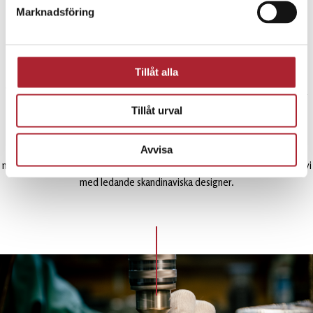
och ISO 14001-certifiering inom miljöledning sedan 2008, vilket är ett
Marknadsföring
kvitto på ett väl utfört arbete. Vi hoppas att våra kunder ser den
yrkesstolthet inom kvalitetsledning och hållbar utveckling som våra
certifieringar visar.
Tillåt alla
Vi samarbetar med världens bästa designer och hantverkare för att göra
våra produkter unika.
Tillåt urval
De svenska designikonerna Carl Milles och Carl Eldh skapade
Avvisa
medaljdesigner åt Sporrong under tidigt 1900-tal, och i dag samarbetar vi
med ledande skandinaviska designer.