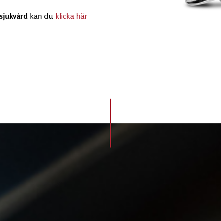
sjukvård
kan du
klicka här