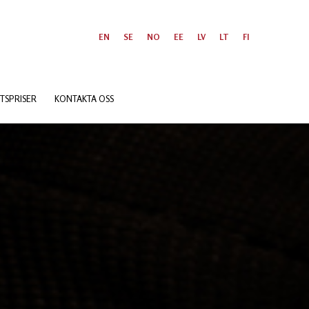
EN
SE
NO
EE
LV
LT
FI
TSPRISER
KONTAKTA OSS