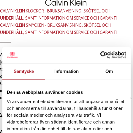
CALVIN KLEIN KLOCKOR - BRUKSANVISNING, SKÖTSEL OCH
UNDERHÅLL, SAMT INFORMATION OM SERVICE OCH GARANTI
CALVIN KLEIN SMYCKEN - BRUKSANVISNING, SKÖTSEL OCH
UNDERHÅLL, SAMT INFORMATION OM SERVICE OCH GARANTI
AB Sporrong tar över distributionen för Calvin Klein watches & jewelry.
Januari 2022 inledde Calvin Klein ett samarbete med Movado Group som
tog över det globala ansvaret för varumärket inklusive design, produktion
Samtycke
Information
Om
och distribution. I samband med detta blev vi på Sporrong distributör för
Calvin Klein i Sverige. Varumärket är ett av världens mest framgångsrika
mode varumärken med deras stilrena och minimalistiska design på klockor
Denna webbplats använder cookies
och smycken. Deras design och rykte sträcker sig 50 år tillbaka i branschen.
Vi använder enhetsidentifierare för att anpassa innehållet
och annonserna till användarna, tillhandahålla funktioner
Vid frågor eller order kontakta:
för sociala medier och analysera vår trafik. Vi
vidarebefordrar även sådana identifierare och annan
information från din enhet till de sociala medier och
AB Sporrong