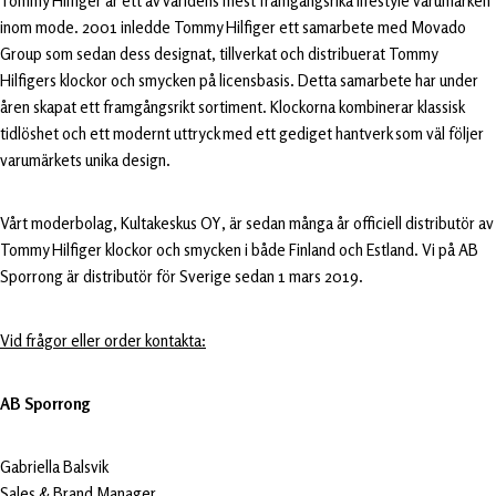
Tommy Hilfiger är ett av världens mest framgångsrika lifestyle varumärken
inom mode. 2001 inledde Tommy Hilfiger ett samarbete med Movado
Group som sedan dess designat, tillverkat och distribuerat Tommy
Hilfigers klockor och smycken på licensbasis. Detta samarbete har under
åren skapat ett framgångsrikt sortiment. Klockorna kombinerar klassisk
tidlöshet och ett modernt uttryck med ett gediget hantverk som väl följer
varumärkets unika design.
Vårt moderbolag, Kultakeskus OY, är sedan många år officiell distributör av
Tommy Hilfiger klockor och smycken i både Finland och Estland. Vi på AB
Sporrong är distributör för Sverige sedan 1 mars 2019.
Vid frågor eller order kontakta:
AB Sporrong
Gabriella Balsvik
Sales & Brand Manager