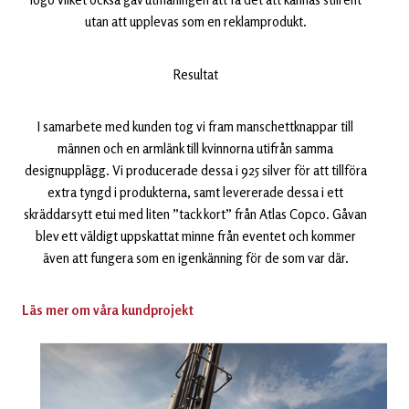
utan att upplevas som en reklamprodukt.
Resultat
I samarbete med kunden tog vi fram manschettknappar till
männen och en armlänk till kvinnorna utifrån samma
designupplägg. Vi producerade dessa i 925 silver för att tillföra
extra tyngd i produkterna, samt levererade dessa i ett
skräddarsytt etui med liten ”tack kort” från Atlas Copco. Gåvan
blev ett väldigt uppskattat minne från eventet och kommer
även att fungera som en igenkänning för de som var där.
Läs mer om våra kundprojekt