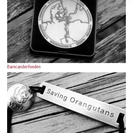
B
arncanderfonden