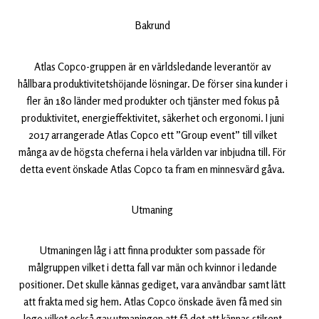
Bakrund
Atlas Copco-gruppen är en världsledande leverantör av
hållbara produktivitetshöjande lösningar. De förser sina kunder i
fler än 180 länder med produkter och tjänster med fokus på
produktivitet, energieffektivitet, säkerhet och ergonomi. I juni
2017 arrangerade Atlas Copco ett ”Group event” till vilket
många av de högsta cheferna i hela världen var inbjudna till. För
detta event önskade Atlas Copco ta fram en minnesvärd gåva.
Utmaning
Utmaningen låg i att finna produkter som passade för
målgruppen vilket i detta fall var män och kvinnor i ledande
positioner. Det skulle kännas gediget, vara användbar samt lätt
att frakta med sig hem. Atlas Copco önskade även få med sin
logo vilket också gav utmaningen att få det att kännas stilrent