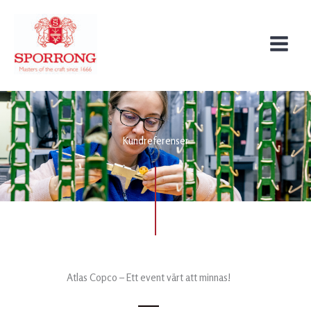
Skip
to
content
Kundreferenser
Atlas Copco – Ett event värt att minnas!