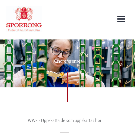
Skip
to
content
Kundreferenser
WWF - Uppskatta de som uppskattas bör