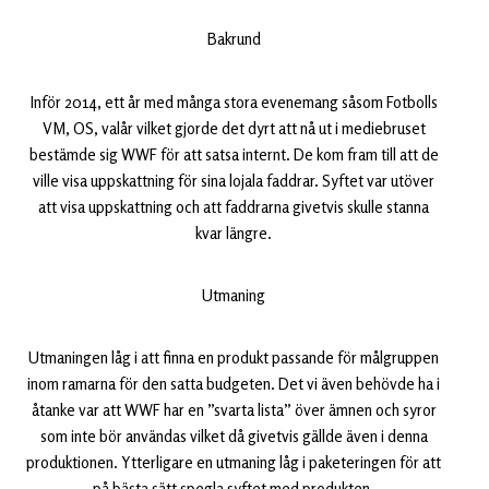
Bakrund
Inför 2014, ett år med många stora evenemang såsom Fotbolls
VM, OS, valår vilket gjorde det dyrt att nå ut i mediebruset
bestämde sig WWF för att satsa internt. De kom fram till att de
ville visa uppskattning för sina lojala faddrar. Syftet var utöver
att visa uppskattning och att faddrarna givetvis skulle stanna
kvar längre.
Utmaning
Utmaningen låg i att finna en produkt passande för målgruppen
inom ramarna för den satta budgeten. Det vi även behövde ha i
åtanke var att WWF har en ”svarta lista” över ämnen och syror
som inte bör användas vilket då givetvis gällde även i denna
produktionen. Ytterligare en utmaning låg i paketeringen för att
på bästa sätt spegla syftet med produkten.