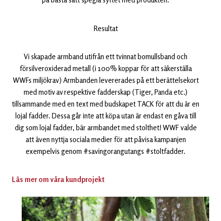
Resultat
Vi skapade armband utifrån ett tvinnat bomullsband och
försilveroxiderad metall (i 100% koppar för att säkerställa
WWFs miljökrav) Armbanden levererades på ett berättelsekort
med motiv av respektive fadderskap (Tiger, Panda etc.)
tillsammande med en text med budskapet TACK för att du är en
lojal fadder. Dessa går inte att köpa utan är endast en gåva till
dig som lojal fadder, bär armbandet med stolthet! WWF valde
att även nyttja sociala medier för att påvisa kampanjen
exempelvis genom #savingorangutangs #stoltfadder.
Läs mer om våra kundprojekt